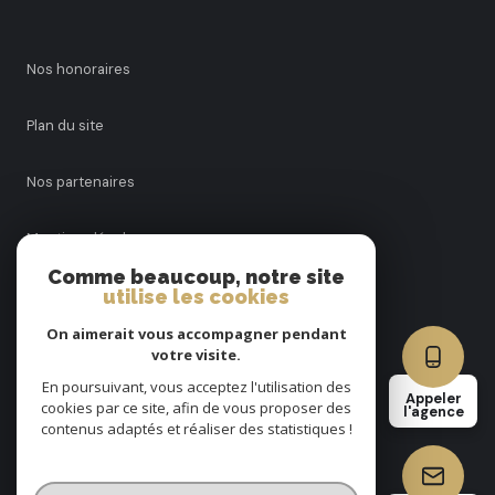
nos honoraires
plan du site
nos partenaires
mentions légales
Comme beaucoup, notre site
utilise les cookies
admin
On aimerait vous accompagner pendant
politique rgpd
votre visite.
En poursuivant, vous acceptez l'utilisation des
Appeler
cookies par ce site, afin de vous proposer des
cookies
l'agence
contenus adaptés et réaliser des statistiques !
© 2026 | Tous droits réservés