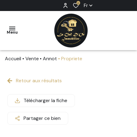
0
Fr
Menu
Accueil
Vente
Annot
Propriete
ACCUEIL
VENTE
Retour aux résultats
LOCATION
Télécharger la fiche
PRESTIGE
ESTIMATION
Partager ce bien
RECRUTEMENT