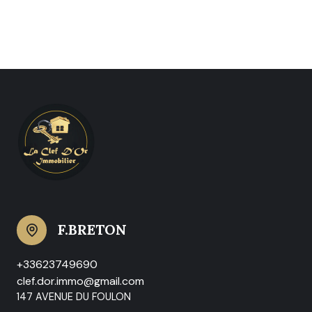
F.BRETON
+33623749690
clef.dor.immo@gmail.com
147 AVENUE DU FOULON