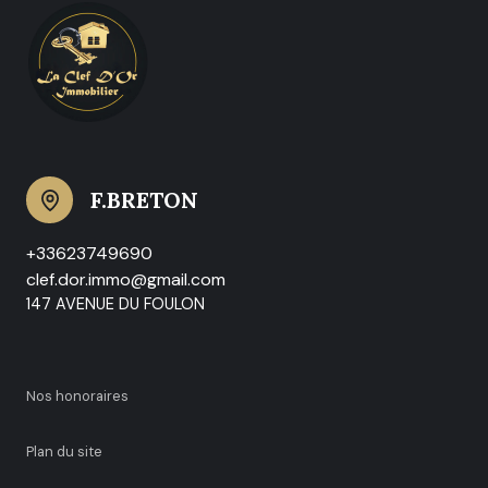
F.BRETON
+33623749690
clef.dor.immo@gmail.com
147 AVENUE DU FOULON
nos honoraires
plan du site